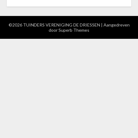
©2026 TUINDERS VERENIGING DE DRIESSEN
| Aangedreven
door
Superb Themes